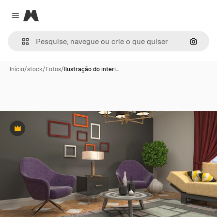
Magnific
Close menu
Pesqui
Início
/
stock
/
Fotos
/
Ilustração do interi…
Premium