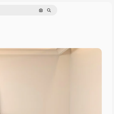
Pesquisar por imagem
Buscar