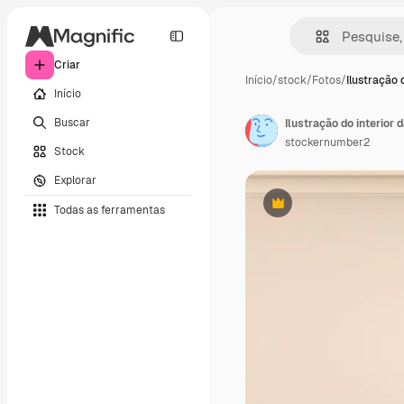
Criar
Início
/
stock
/
Fotos
/
Ilustração 
Início
Buscar
Ilustração do interior 
stockernumber2
Stock
Explorar
Todas as ferramentas
Premium