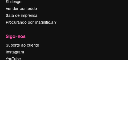
Slidesgo
Vender conteúdo
Sala de imprensa
Procurando por magnific.ai?
Siga-nos
Suporte ao cliente
Instagram
YouTube
LinkedIn
TikTok
Discord
X
Reddit
Copyright © 2010-
2026
Freepik Company S.L.U.
Todos os direitos
reservados
.