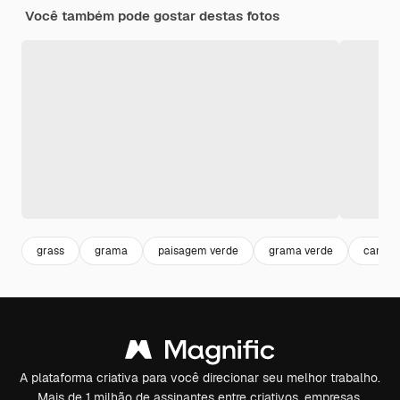
Você também pode gostar destas fotos
grass
grama
paisagem verde
grama verde
campo 
A plataforma criativa para você direcionar seu melhor trabalho.
Mais de 1 milhão de assinantes entre criativos, empresas,