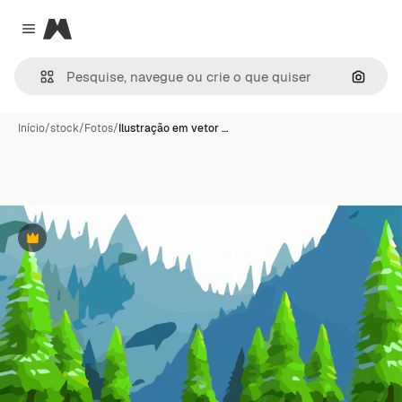
Magnific
Close menu
Pesqui
Início
/
stock
/
Fotos
/
Ilustração em vetor …
Premium