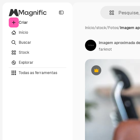
Criar
Início
/
stock
/
Fotos
/
Imagem ap
Início
Buscar
farknot
Stock
Explorar
Todas as ferramentas
Premium