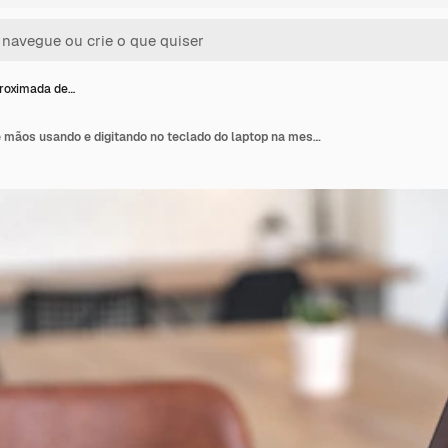
roximada de…
Imagem aproximada de mãos usando e digitando no teclado do laptop na mesa de madeira no escritório