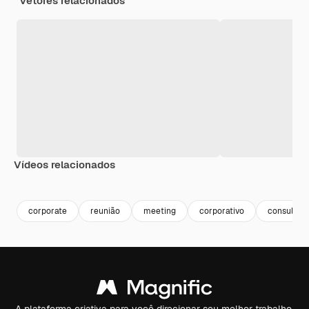
Vetores relacionados
Vídeos relacionados
Premium
Premium
Premium
Premium
Gerado por 
corporate
reunião
meeting
corporativo
consulting