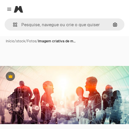
Magnific
Close menu
Pesqui
Início
/
stock
/
Fotos
/
Imagem criativa de m…
Premium