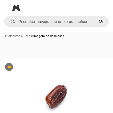
Magnific
Close menu
Pesqui
Início
/
stock
/
Fotos
/
Imagem de deliciosas…
Premium