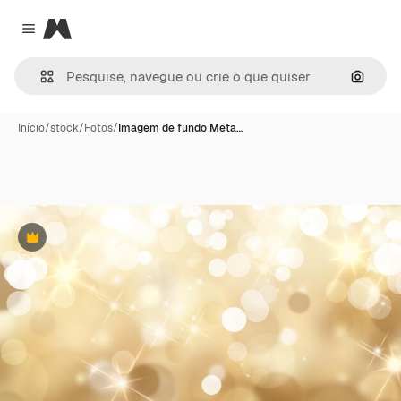
Magnific
Close menu
Pesqui
Início
/
stock
/
Fotos
/
Imagem de fundo Meta…
Premium