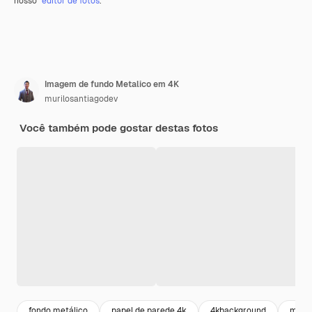
nosso
editor de fotos
.
Imagem de fundo Metalico em 4K
murilosantiagodev
Você também pode gostar destas fotos
fondo metálico
papel de parede 4k
4kbackground
metal