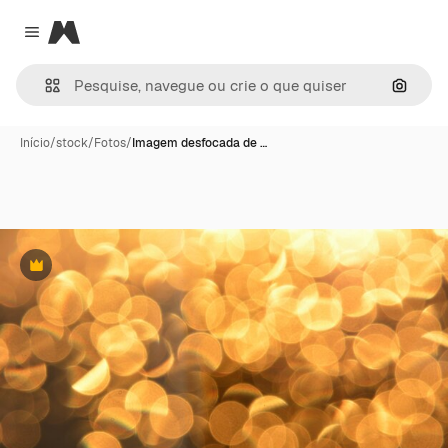
Magnific
Close menu
Pesqui
Início
/
stock
/
Fotos
/
Imagem desfocada de …
Premium