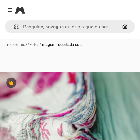
Magnific
Close menu
Pesqui
Início
/
stock
/
Fotos
/
Imagem recortada de …
Premium