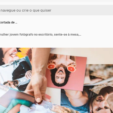
ortada de …
Imagem recortada de mulher jovem fotógrafo no escritório, sente-se à mesa, olhando as fotos.