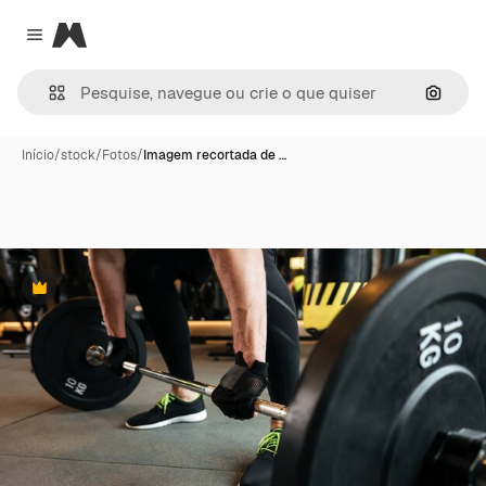
Magnific
Close menu
Pesqui
Início
/
stock
/
Fotos
/
Imagem recortada de …
Premium