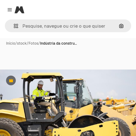
Magnific
Close menu
Pesqui
Início
/
stock
/
Fotos
/
Indústria da constru…
Premium