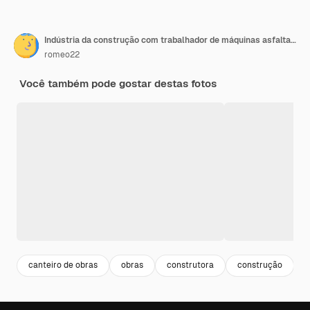
Indústria da construção com trabalhador de máquinas asfaltando máquinas de construção ao ar livre em uma indústria de manufatura com trabalhador da construção civil usado maquinário pesado
romeo22
Você também pode gostar destas fotos
canteiro de obras
obras
construtora
construção