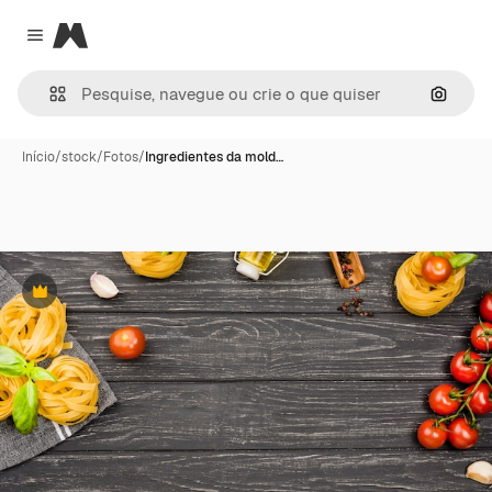
Magnific
Close menu
Pesqui
Início
/
stock
/
Fotos
/
Ingredientes da mold…
Premium