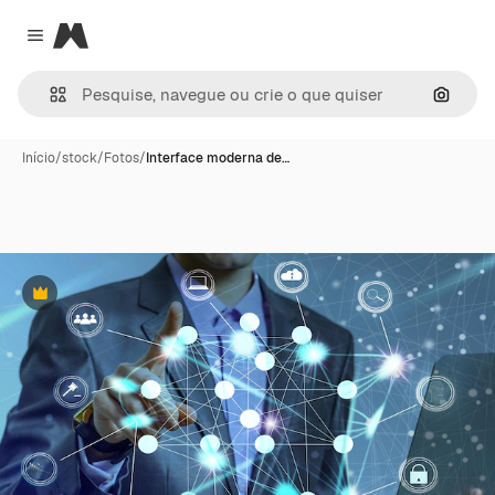
Magnific
Close menu
Pesqui
Início
/
stock
/
Fotos
/
Interface moderna de…
Premium