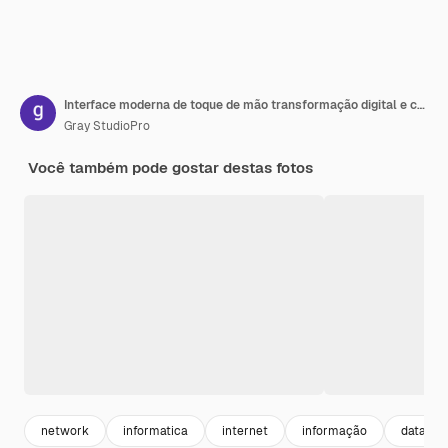
Interface moderna de toque de mão transformação digital e conceito de metaverso Conexão tecnologia de próxima geração e nova era de inovação
Gray StudioPro
Você também pode gostar destas fotos
network
informatica
internet
informação
data sc