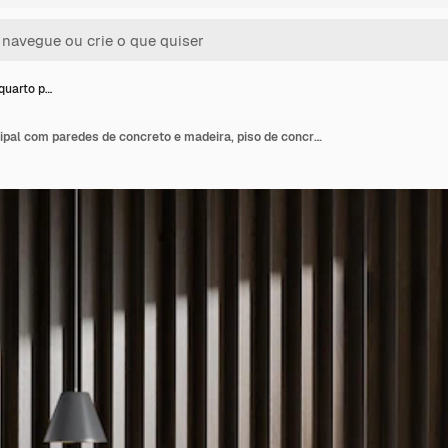
 quarto p…
Interior do quarto principal com paredes de concreto e madeira, piso de concreto, cama de casal com duas mesas de cabeceira, vaso de plantas e luminárias estilosas. Renderização 3d