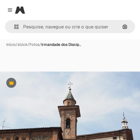
Magnific
Close menu
Pesqui
Início
/
stock
/
Fotos
/
Irmandade dos Discip…
Premium