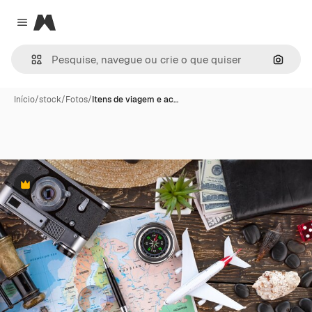
Magnific
Close menu
Pesqui
Início
/
stock
/
Fotos
/
Itens de viagem e ac…
Premium