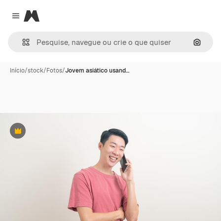
Magnific
Close menu
Pesqui
Início
/
stock
/
Fotos
/
Jovem asiático usand…
Premium