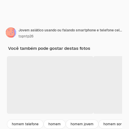
Jovem asiático usando ou falando smartphone e telefone celular com uma cara feliz em fundo branco
topntp26
Você também pode gostar destas fotos
homem telefone
homem
homem jovem
homem sorride