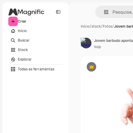
Criar
Início
/
stock
/
Fotos
/
Jovem bar
Início
Buscar
Vulp
Stock
Explorar
Todas as ferramentas
Premium