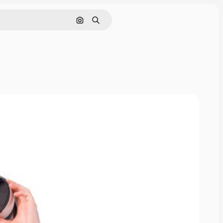
Pesquisar por imagem
Buscar