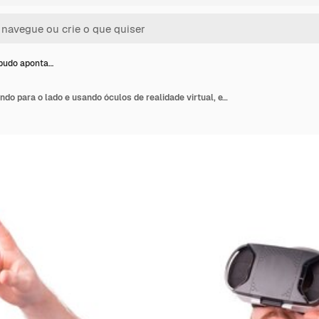
budo aponta…
Jovem barbudo apontando para o lado e usando óculos de realidade virtual, experiência de realidade virtual