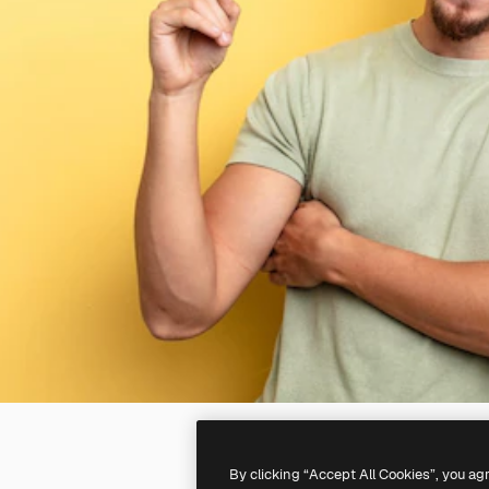
By clicking “Accept All Cookies”, you ag