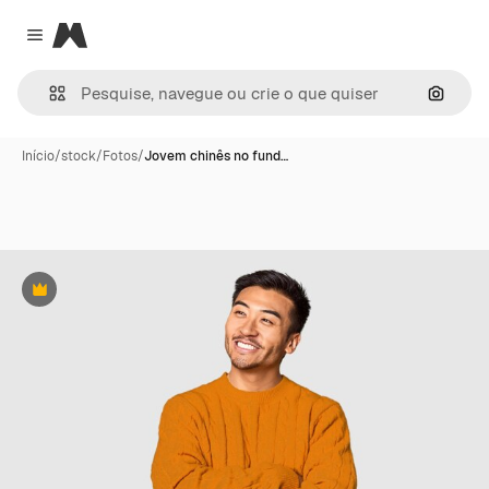
Magnific
Close menu
Pesqui
Início
/
stock
/
Fotos
/
Jovem chinês no fund…
Premium