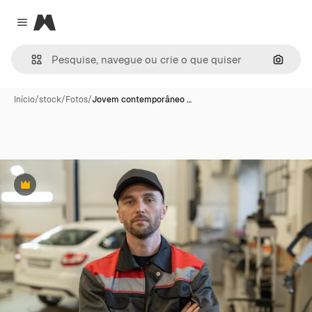
Magnific
Close menu
Pesqui
Início
/
stock
/
Fotos
/
Jovem contemporâneo …
Premium