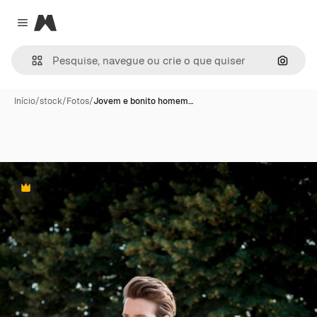
Magnific
Close menu
Pesqui
Início
/
stock
/
Fotos
/
Jovem e bonito homem…
Premium