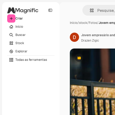
Criar
Início
/
stock
/
Fotos
/
Jovem emp
Início
Buscar
Jovem empresário anda
Drazen Zigic
Stock
Explorar
Todas as ferramentas
Premium