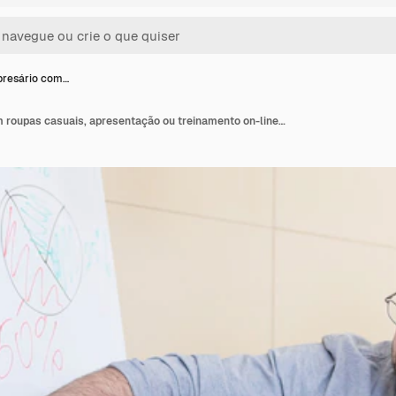
resário com…
Jovem empresário com roupas casuais, apresentação ou treinamento on-line usando uma webcam de laptop e um flipchart com marcadores