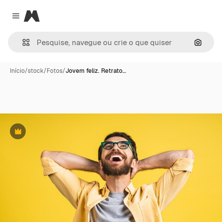
Magnific
Close menu
Pesqui
Início
/
stock
/
Fotos
/
Jovem feliz. Retrato…
Premium