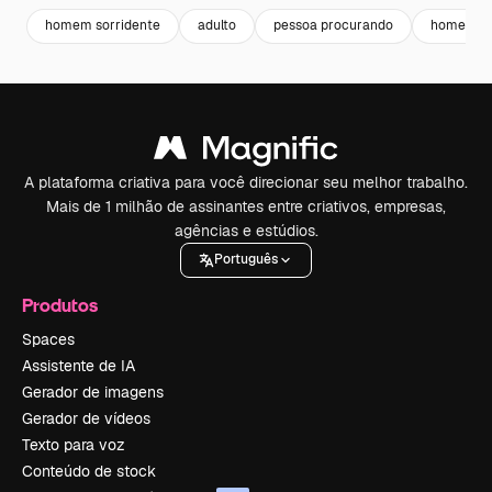
homem sorridente
adulto
pessoa procurando
homem j
A plataforma criativa para você direcionar seu melhor trabalho.
Mais de 1 milhão de assinantes entre criativos, empresas,
agências e estúdios.
Português
Produtos
Spaces
Assistente de IA
Gerador de imagens
Gerador de vídeos
Texto para voz
Conteúdo de stock