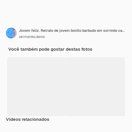
Jovem feliz. Retrato de jovem bonito barbudo em sorrindo casual enquanto isolado sobre fundo amarelo.
vermenko.denis
Você também pode gostar destas fotos
Vídeos relacionados
Premium
Premium