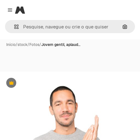
Magnific
Close menu
Pesqui
Início
/
stock
/
Fotos
/
Jovem gentil, aplaud…
Premium