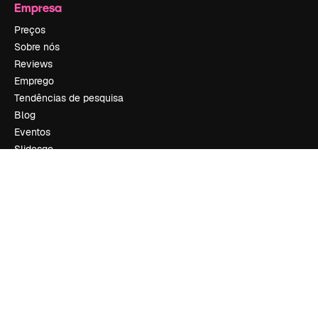
Empresa
Preços
Sobre nós
Reviews
Emprego
Tendências de pesquisa
Blog
Eventos
Slidesgo
Vender conteúdo
Sala de imprensa
Procurando por magnific.ai?
Siga-nos
Suporte ao cliente
Instagram
YouTube
LinkedIn