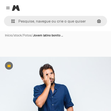
Magnific
Close menu
Pesqui
Início
/
stock
/
Fotos
/
Jovem latino bonito …
Premium