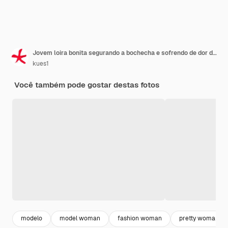
Jovem loira bonita segurando a bochecha e sofrendo de dor de dente dolorida, sentindo-se doente, miserável e infeliz, procurando um dentista
kues1
Você também pode gostar destas fotos
modelo
model woman
fashion woman
pretty woman