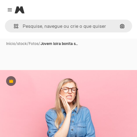
Magnific
Close menu
Pesqui
Início
/
stock
/
Fotos
/
Jovem loira bonita s…
Premium