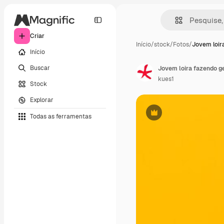
Criar
Início
/
stock
/
Fotos
/
Jovem loir
Início
Buscar
kues1
Stock
Explorar
Todas as ferramentas
Premium