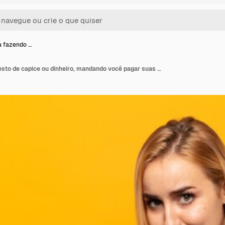
a fazendo …
Jovem loira fazendo gesto de capice ou dinheiro, mandando você pagar suas dívidas!