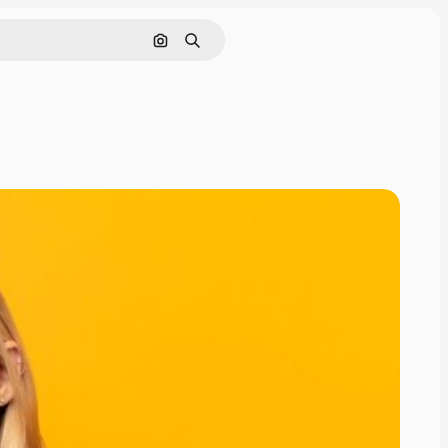
Pesquisar por imagem
Buscar