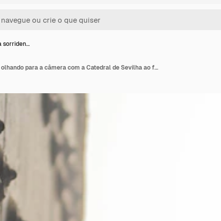
a sorriden…
Jovem loira sorridente olhando para a câmera com a Catedral de Sevilha ao fundo