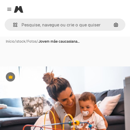
Magnific
Close menu
Pesqui
Início
/
stock
/
Fotos
/
Jovem mãe caucasiana…
Premium