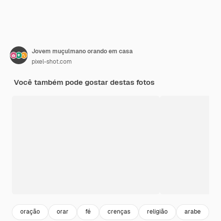
Jovem muçulmano orando em casa
pixel-shot.com
Você também pode gostar destas fotos
oração
orar
fé
crenças
religião
arabe
i