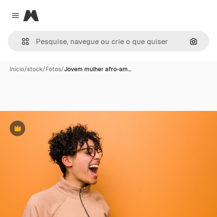
Magnific
Close menu
Pesqui
Início
/
stock
/
Fotos
/
Jovem mulher afro-am…
Premium