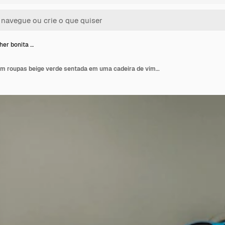
er bonita …
Jovem mulher bonita em roupas beige verde sentada em uma cadeira de vime à luz do sol usando um smartphone