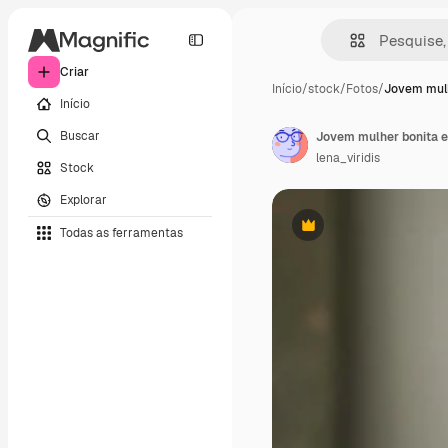
Criar
Início
/
stock
/
Fotos
/
Jovem mulh
Início
Buscar
lena_viridis
Stock
Explorar
Todas as ferramentas
Premium