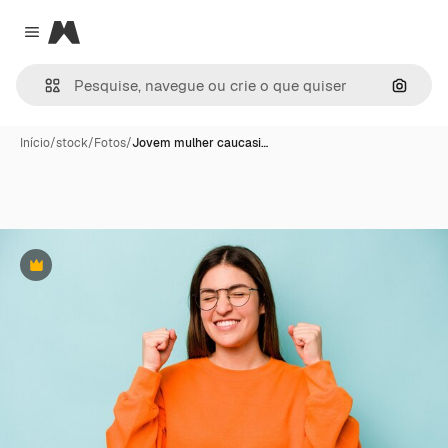
Magnific
Close menu
Pesqui
Início
/
stock
/
Fotos
/
Jovem mulher caucasi…
Premium