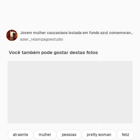
Jovem mulher caucasiana isolada em fundo azul comemorando uma expressão feliz de paixão e entusiasmo pela vitória
asier_relampagoestudio
Você também pode gostar destas fotos
atraente
mulher
pessoas
pretty woman
feliz