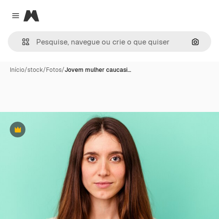
Magnific
Close menu
Pesqui
Início
/
stock
/
Fotos
/
Jovem mulher caucasi…
Premium