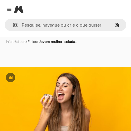
Magnific
Close menu
Pesqui
Início
/
stock
/
Fotos
/
Jovem mulher isolada…
Premium