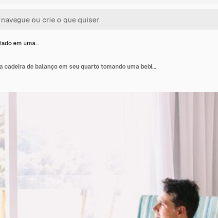
tado em uma…
Jovem sentado em uma cadeira de balanço em seu quarto tomando uma bebida com a luz entrando pela janela Relaxamento de férias descanso café da manhã café chá e conceito de hotel