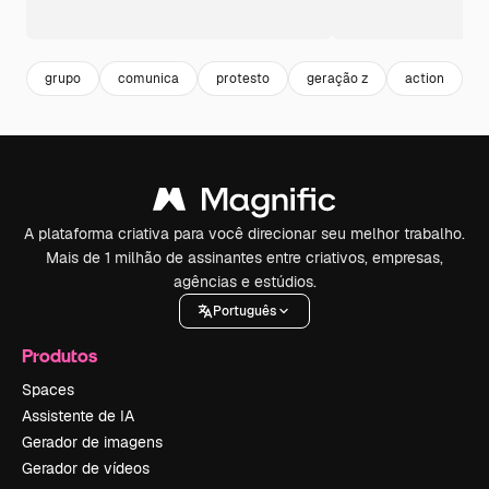
grupo
comunica
protesto
geração z
action
o
A plataforma criativa para você direcionar seu melhor trabalho.
Mais de 1 milhão de assinantes entre criativos, empresas,
agências e estúdios.
Português
Produtos
Spaces
Assistente de IA
Gerador de imagens
Gerador de vídeos