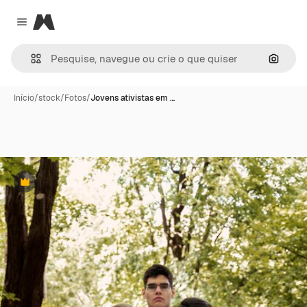
Magnific
Close menu
Pesqui
Início
/
stock
/
Fotos
/
Jovens ativistas em …
Premium