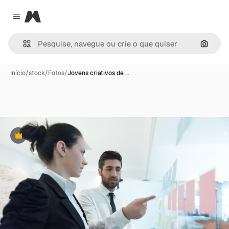
Magnific
Close menu
Pesqui
Início
/
stock
/
Fotos
/
Jovens criativos de …
Premium