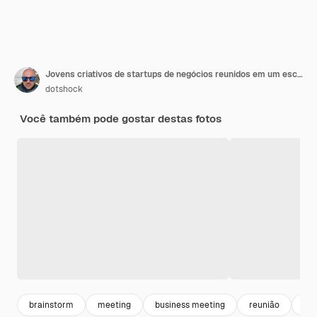
Jovens criativos de startups de negócios reunidos em um escritório moderno, fazendo planos e projetos com pós-adesivos em vidro
dotshock
Você também pode gostar destas fotos
brainstorm
meeting
business meeting
reunião
col