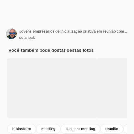
Jovens empresários de inicialização criativa em reunião com empresário maduro sênior mais velho no escritório moderno fazendo planos e projetos com adesivos post em vidro
dotshock
Você também pode gostar destas fotos
brainstorm
meeting
business meeting
reunião
col