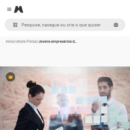
Magnific
Close menu
Pesqui
Início
/
stock
/
Fotos
/
Jovens empresários d…
Premium