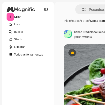
Criar
Início
/
stock
/
Fotos
/
Kebab Trad
Início
Buscar
yarunivstudio
Stock
Explorar
Todas as ferramentas
Premium