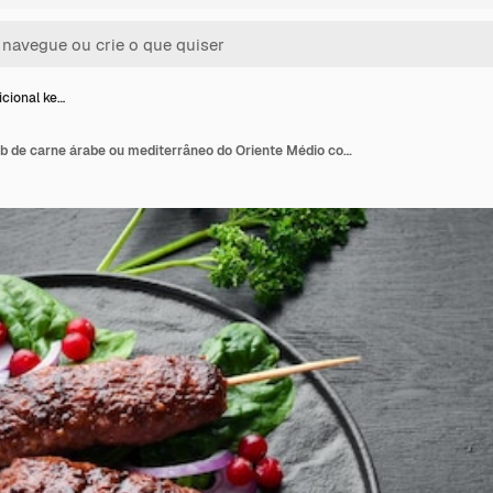
icional ke…
Kebab Tradicional kebab de carne árabe ou mediterrâneo do Oriente Médio com legumes e ervas Vista superior Espaço livre para o seu texto