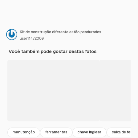
Kit de construção diferente estão pendurados
user11472009
Você também pode gostar destas fotos
manutenção
ferramentas
chave inglesa
caixa de ferra