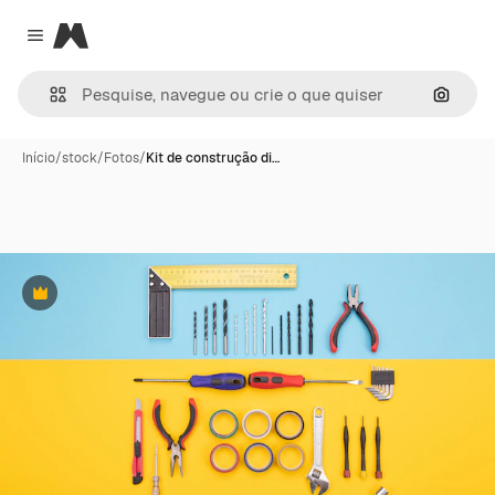
Magnific
Close menu
Pesqui
Início
/
stock
/
Fotos
/
Kit de construção di…
Premium