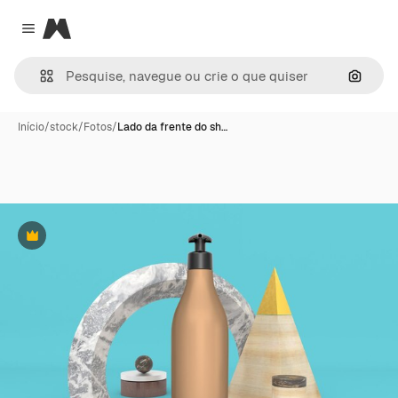
Magnific
Close menu
Pesqui
Início
/
stock
/
Fotos
/
Lado da frente do sh…
Premium