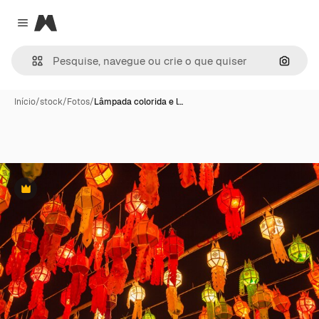
Magnific
Close menu
Pesqui
Início
/
stock
/
Fotos
/
Lâmpada colorida e l…
Premium