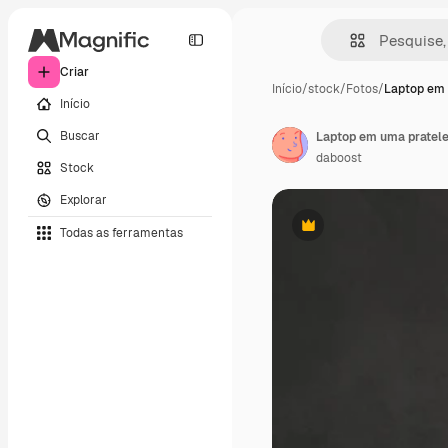
Criar
Início
/
stock
/
Fotos
/
Laptop em 
Início
Buscar
daboost
Stock
Explorar
Todas as ferramentas
Premium