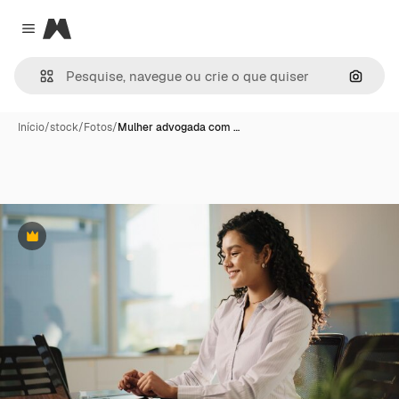
Magnific
Close menu
Pesqui
Início
/
stock
/
Fotos
/
Mulher advogada com …
Premium