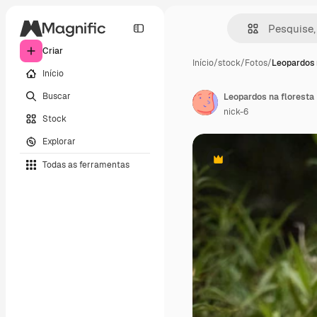
Criar
Início
/
stock
/
Fotos
/
Leopardos 
Início
Buscar
Leopardos na floresta
nick-6
Stock
Explorar
Todas as ferramentas
Premium