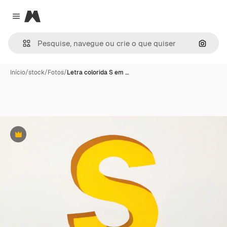
Magnific
Close menu
Pesqui
Início
/
stock
/
Fotos
/
Letra colorida S em …
Premium